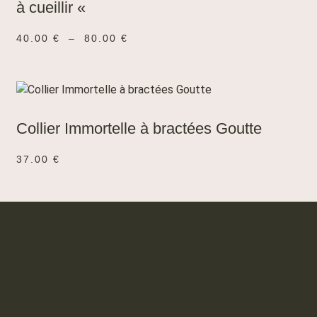
à cueillir «
40.00
€
–
80.00
€
AJOUTER AU PANIER
Collier Immortelle à bractées Goutte
37.00
€