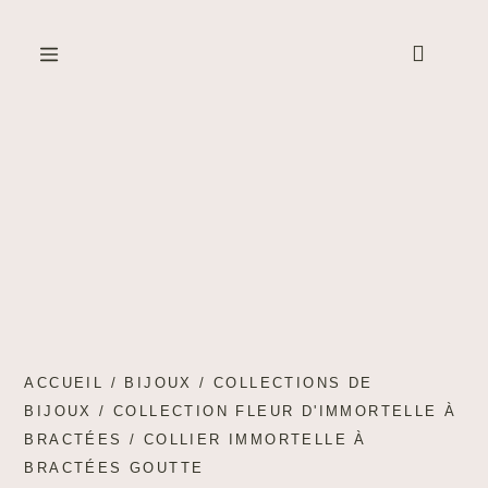
Created by Cetha Studio
from the Noun Project
ACCUEIL
/
BIJOUX
/
COLLECTIONS DE
BIJOUX
/
COLLECTION FLEUR D'IMMORTELLE À
BRACTÉES
/ COLLIER IMMORTELLE À
BRACTÉES GOUTTE