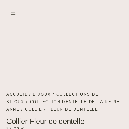
Created by Cetha Studio
from the Noun Project
ACCUEIL
/
BIJOUX
/
COLLECTIONS DE
BIJOUX
/
COLLECTION DENTELLE DE LA REINE
ANNE
/ COLLIER FLEUR DE DENTELLE
Collier Fleur de dentelle
37.00
€