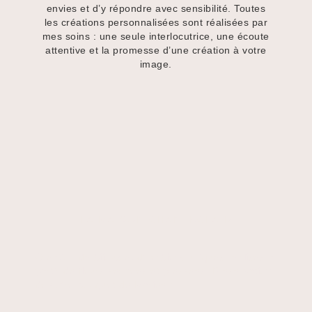
envies et d’y répondre avec sensibilité. Toutes
les créations personnalisées sont réalisées par
mes soins : une seule interlocutrice, une écoute
attentive et la promesse d’une création à votre
image.
LA MAISON CHANTECLAIR
Création de bijoux et d’herbiers uniques réalisés à
partir de fleurs séchées et pressées. Préservation
de votre bouquet de Mariée !