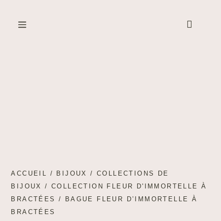
Created by Cetha Studio
from the Noun Project
ACCUEIL
/
BIJOUX
/
COLLECTIONS DE
BIJOUX
/
COLLECTION FLEUR D'IMMORTELLE À
BRACTÉES
/ BAGUE FLEUR D’IMMORTELLE À
BRACTÉES