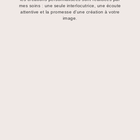
mes soins : une seule interlocutrice, une écoute
attentive et la promesse d’une création à votre
image.
LA MAISON CHANTECLAIR
Création de bijoux et d’herbiers uniques réalisés à
partir de fleurs séchées et pressées. Préservation
de votre bouquet de Mariée !