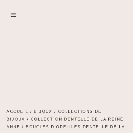
Created by Cetha Studio
from the Noun Project
ACCUEIL
/
BIJOUX
/
COLLECTIONS DE
BIJOUX
/
COLLECTION DENTELLE DE LA REINE
ANNE
/ BOUCLES D’OREILLES DENTELLE DE LA