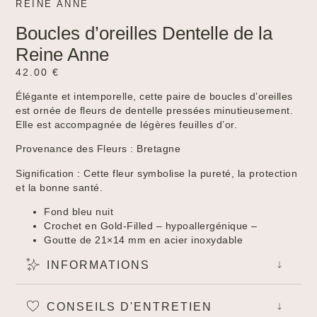
REINE ANNE
Boucles d’oreilles Dentelle de la
Reine Anne
42.00
€
Élégante et intemporelle, cette paire de boucles d’oreilles
est ornée de fleurs de dentelle pressées minutieusement.
Elle est accompagnée de légères feuilles d’or.
Provenance des Fleurs : Bretagne
Signification : Cette fleur symbolise la pureté, la protection
et la bonne santé.
Fond bleu nuit
Crochet en Gold-Filled – hypoallergénique –
Goutte de 21×14 mm en acier inoxydable
INFORMATIONS
Created by Tomi Triyana
from the Noun Project
CONSEILS D'ENTRETIEN
Created by Lnhi
from the Noun Project