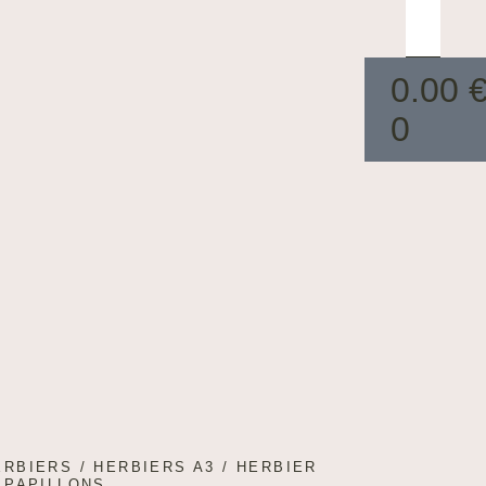
0.00
0
ERBIERS
/
HERBIERS A3
/ HERBIER
 PAPILLONS