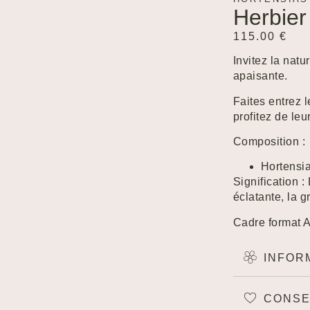
Herbier
115.00
€
Invitez la nat
apaisante.
Faites entrez l
profitez de leu
Composition :
Hortensi
Signification :
éclatante, la g
Cadre format 
INFOR
Created by Xinh Studio
from the Noun Project
CONSE
Created by Lnhi
from the Noun Project