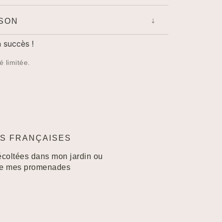
ISON
 succès !
é limitée.
S FRANÇAISES
écoltées dans mon jardin ou
de mes promenades