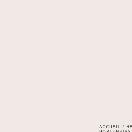
ACCUEIL
/
H
HORTENSIAS