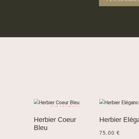
OUT OF STOCK
LIRE LA
AJOUTER
SUITE
AU
PANIER
Herbier Coeur
Herbier Elég
Bleu
75.00
€