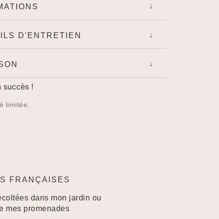
MATIONS
ILS D'ENTRETIEN
ISON
 succès !
é limitée.
S FRANÇAISES
écoltées dans mon jardin ou
de mes promenades