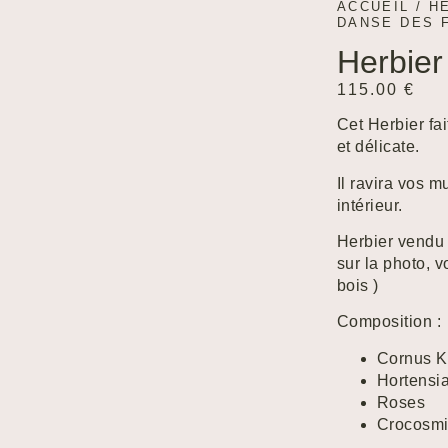
ACCUEIL
/
H
DANSE DES 
Herbier
115.00
€
Cet Herbier fa
et délicate.
Il ravira vos m
intérieur.
Herbier vendu 
sur la photo, 
bois )
Composition :
Cornus 
Hortensi
Roses
Crocosm