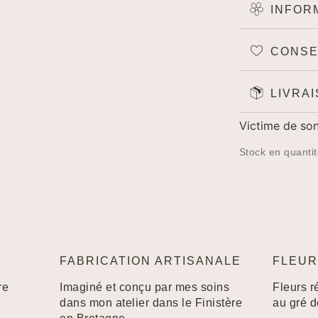
INFOR
Created by Xinh Studio
from the Noun Project
CONSE
Created by Lnhi
from the Noun Project
LIVRA
Victime de son
Stock en quantit
FABRICATION ARTISANALE
FLEUR
re
Imaginé et conçu par mes soins
Fleurs r
dans mon atelier dans le Finistère
au gré 