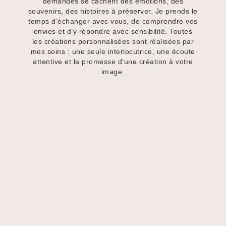
demandes se cachent des émotions, des
souvenirs, des histoires à préserver. Je prends le
temps d’échanger avec vous, de comprendre vos
envies et d’y répondre avec sensibilité. Toutes
les créations personnalisées sont réalisées par
mes soins : une seule interlocutrice, une écoute
attentive et la promesse d’une création à votre
image.
LA MAISON CHANTECLAIR
Création de bijoux et d’herbiers uniques réalisés à
partir de fleurs séchées et pressées. Préservation