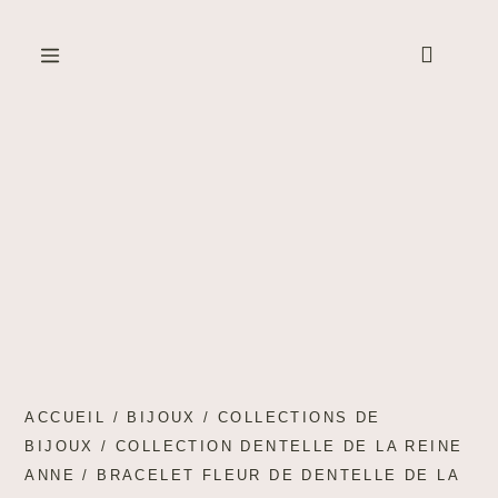
Created by Cetha Studio
from the Noun Project
ACCUEIL
/
BIJOUX
/
COLLECTIONS DE
BIJOUX
/
COLLECTION DENTELLE DE LA REINE
ANNE
/ BRACELET FLEUR DE DENTELLE DE LA