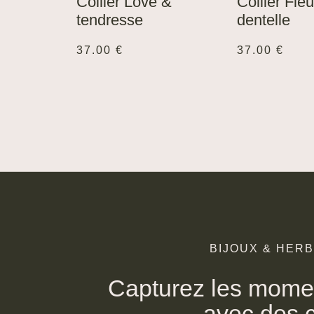
Collier Love &
Collier Fleu
tendresse
dentelle
37.00
€
37.00
€
BIJOUX & HER
Capturez les momen
avec des c