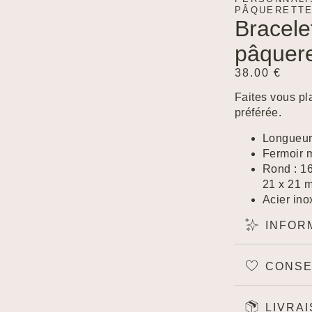
PÂQUERETTE
Bracele
pâquere
38.00
€
Faites vous pla
préférée.
Longueur 
Fermoir 
Rond : 1
21 x 21 
Acier in
INFOR
Created by Tomi Triyana
from the Noun Project
CONSE
Created by Lnhi
from the Noun Project
LIVRA