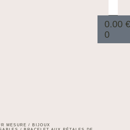
0.00
0
UR MESURE
/
BIJOUX
SABLES
/ BRACELET AUX PÉTALES DE