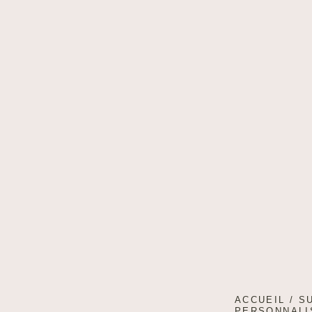
ACCUEIL
/
S
PERSONNALI