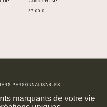
r de
Collier Rose
37.00
€
BIERS PERSONNALISABLES
ts marquants de votre vie
réations uniques.