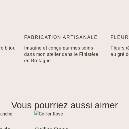
FABRICATION ARTISANALE
FLEUR
re bijou
Imaginé et conçu par mes soins
Fleurs r
dans mon atelier dans le Finistère
au gré 
en Bretagne
Vous pourriez aussi aimer
R AU
AJOUTER AU
ER
PANIER